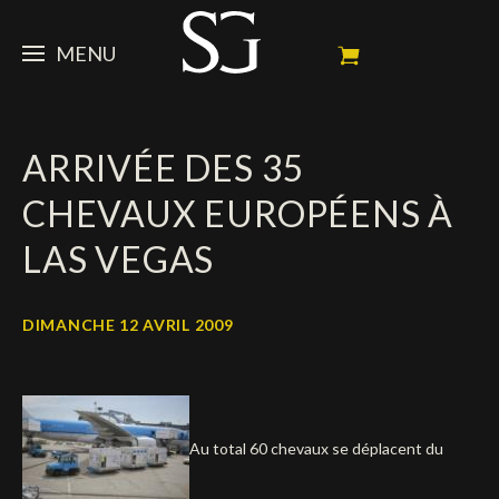
MENU
STEVE
ARRIVÉE DES 35
ACTUALITÉ
Portrait
CHEVAUX EUROPÉENS À
Palmarès
CHEVAUX
News
LAS VEGAS
Ambassadeur
Dossiers
SPONSORS
Mes chevaux de concours
Calendrier
En souvenir de
DIMANCHE 12 AVRIL 2009
FAN ZONE
Propriétaires
Galeries photos
Etalon reproducteur
Sponsors officiels
SHOP
Autographes
Prochains concours
Résultats
Vidéos
Partenaires officiels
Social Newsroom
Français
Au total 60 chevaux se déplacent du
Contacts médias
English