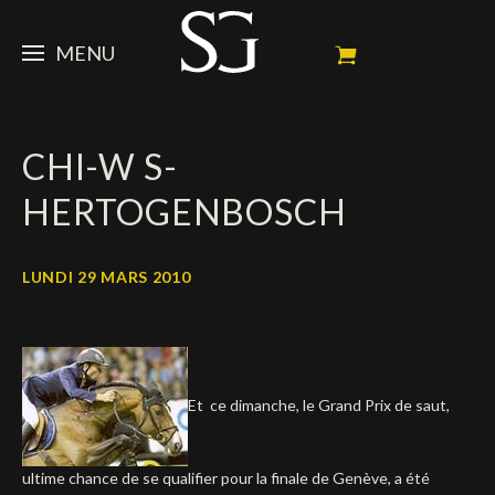
MENU
STEVE
CHI-W S-
ACTUALITÉ
Portrait
HERTOGENBOSCH
Palmarès
CHEVAUX
News
Ambassadeur
Dossiers
SPONSORS
Mes chevaux de concours
LUNDI 29 MARS 2010
Calendrier
En souvenir de
FAN ZONE
Propriétaires
Galeries photos
Etalon reproducteur
Sponsors officiels
SHOP
Autographes
Prochains concours
Et ce dimanche, le Grand Prix de saut,
Résultats
Vidéos
Partenaires officiels
Social Newsroom
Français
Contacts médias
English
ultime chance de se qualifier pour la finale de Genève, a été