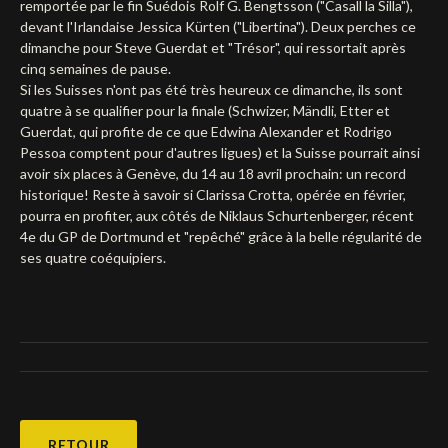
remportée par le fin Suédois Rolf G. Bengtsson ("Casall la Silla"),
devant l'Irlandaise Jessica Kürten ("Libertina"). Deux perches ce
Deutsch
dimanche pour Steve Guerdat et "Trésor", qui ressortait après
cinq semaines de pause.
Si les Suisses n'ont pas été très heureux ce dimanche, ils sont
quatre à se qualifier pour la finale (Schwizer, Mändli, Etter et
Guerdat, qui profite de ce que Edwina Alexander et Rodrigo
Pessoa comptent pour d'autres ligues) et la Suisse pourrait ainsi
avoir six places à Genève, du 14 au 18 avril prochain: un record
historique! Reste à savoir si Clarissa Crotta, opérée en février,
pourra en profiter, aux côtés de Niklaus Schurtenberger, récent
4e du GP de Dortmund et "repêché" grâce à la belle régularité de
ses quatre coéquipiers.
RETOUR