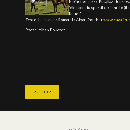
Kleiner et Jessy Putallaz, deux esp
´élection du sportif de l´année (i
Rouet").
Texte: Le cavalier Romand / Alban Poudret
www.cavalier-
Photo: Alban Poudret
RETOUR