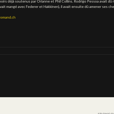
oirs déjà soutenus par Orianne et Phil Collins. Rodrigo Pessoa avait dû ren
l avait mangé avec Federer et Hakkinen), il avait ensuite dû amener ses 
romand.ch