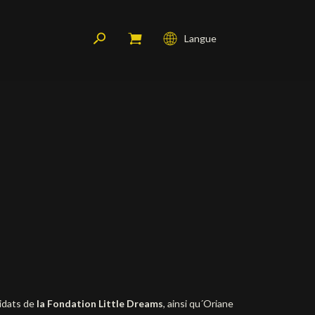
Langue
Français
English
Deutsch
didats de
la Fondation Little Dreams
, ainsi qu´Oriane