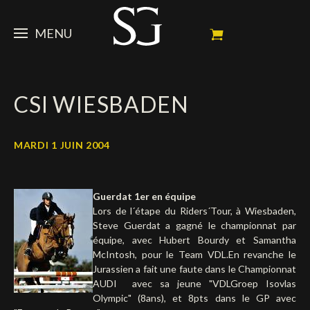
MENU
STEVE
CSI WIESBADEN
ACTUALITÉ
Portrait
Palmarès
CHEVAUX
News
MARDI 1 JUIN 2004
Ambassadeur
Dossiers
SPONSORS
Mes chevaux de concours
Guerdat 1er en équipe
Calendrier
En souvenir de
FAN ZONE
Propriétaires
Lors de l´étape du Riders´Tour, à Wiesbaden,
Steve Guerdat a gagné le championnat par
Galeries photos
Etalon reproducteur
Sponsors officiels
SHOP
Autographes
Prochains concours
équipe, avec Hubert Bourdy et Samantha
McIntosh, pour le Team VDL.En revanche le
Résultats
Vidéos
Partenaires officiels
Social Newsroom
Français
Jurassien a fait une faute dans le Championnat
AUDI avec sa jeune "VDLGroep Isovlas
Contacts médias
English
Olympic" (8ans), et 8pts dans le GP avec