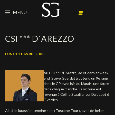
MENU
STEVE
CSI *** D´AREZZO
ACTUALITÉ
Portrait
Palmarès
CHEVAUX
News
LUNDI 11 AVRIL 2005
Ambassadeur
Dossiers
SPONSORS
Mes chevaux de concours
Au CSI *** d’ Arezzo, 3e et dernier week-
Calendrier
En souvenir de
FAN ZONE
Propriétaires
end, Steve Guerdat à obtenu un 9e rang
dans le GP avec Isis du Marais, une faute
Galeries photos
Etalon reproducteur
Sponsors officiels
SHOP
Autographes
Prochains concours
dans chaque manche. La victoire est
revenue à Céline Stauffer sur Daloubet d
Résultats
Vidéos
Partenaires officiels
Social Newsroom
Français
´Evordes.
Contacts médias
English
Ainsi le Jurassien termine son « Toscone Tour », avec de belles