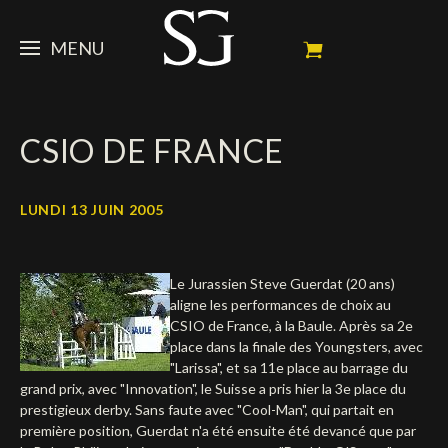
MENU
STEVE
CSIO DE FRANCE
ACTUALITÉ
Portrait
Palmarès
CHEVAUX
News
LUNDI 13 JUIN 2005
Ambassadeur
Dossiers
SPONSORS
Mes chevaux de concours
Le Jurassien Steve Guerdat (20 ans)
Calendrier
En souvenir de
FAN ZONE
Propriétaires
aligne les performances de choix au
CSIO de France, à la Baule. Après sa 2e
Galeries photos
Etalon reproducteur
Sponsors officiels
SHOP
Autographes
Prochains concours
place dans la finale des Youngsters, avec
"Larissa", et sa 11e place au barrage du
Résultats
Vidéos
Partenaires officiels
Social Newsroom
Français
grand prix, avec "Innovation", le Suisse a pris hier la 3e place du
prestigieux derby. Sans faute avec "Cool-Man", qui partait en
Contacts médias
English
première position, Guerdat n'a été ensuite été devancé que par