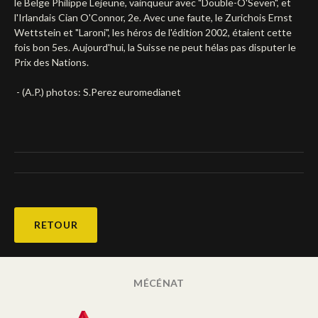
le Belge Philippe Lejeune, vainqueur avec "Double-O'Seven", et
l'Irlandais Cian O'Connor, 2e. Avec une faute, le Zurichois Ernst
Deutsch
Wettstein et "Laroni", les héros de l'édition 2002, étaient cette
fois bon 5es. Aujourd'hui, la Suisse ne peut hélas pas disputer le
Prix des Nations.
- (A.P.) photos: S.Perez euromedianet
RETOUR
MÉCÉNAT