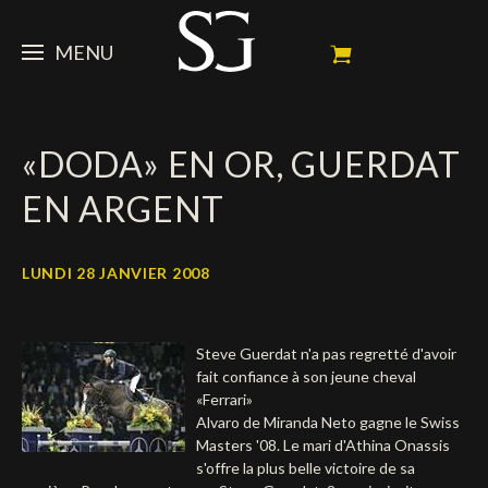
MENU
STEVE
«DODA» EN OR, GUERDAT
ACTUALITÉ
Portrait
EN ARGENT
Palmarès
CHEVAUX
News
Ambassadeur
Dossiers
SPONSORS
Mes chevaux de concours
LUNDI 28 JANVIER 2008
Calendrier
En souvenir de
FAN ZONE
Propriétaires
Steve Guerdat n'a pas regretté d'avoir
Galeries photos
Etalon reproducteur
Sponsors officiels
SHOP
Autographes
Prochains concours
fait confiance à son jeune cheval
«Ferrari»
Résultats
Vidéos
Partenaires officiels
Social Newsroom
Français
Alvaro de Miranda Neto gagne le Swiss
Masters '08. Le mari d'Athina Onassis
Contacts médias
s'offre la plus belle victoire de sa
English