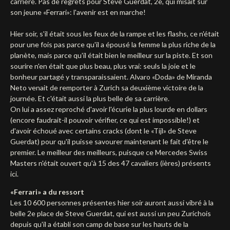
carrière. Pas de regrets pour Steve Guerdat, 2e, qui misait sur
son jeune «Ferrari»: l'avenir est en marche!
Deutsch
Hier soir, s'il était sous les feux de la rampe et les flashs, ce n'était
pour une fois pas parce qu'il a épousé la femme la plus riche de la
planète, mais parce qu'il était bien le meilleur sur la piste. Et son
sourire n'en était que plus beau, plus vrai: seuls la joie et le
bonheur partagé y transparaissaient. Alvaro «Doda» de Miranda
Neto venait de remporter à Zurich sa deuxième victoire de la
journée. Et c'était aussi la plus belle de sa carrière.
On lui a assez reproché d'avoir l'écurie la plus lourde en dollars
(encore faudrait-il pouvoir vérifier, ce qui est impossible!) et
d'avoir échoué avec certains cracks (dont le «Tijl» de Steve
Guerdat) pour qu'il puisse savourer maintenant le fait d'être le
premier. Le meilleur des meilleurs, puisque ce Mercedes Swiss
Masters n'était ouvert qu'à 15 des 47 cavaliers (ières) présents
ici.
«Ferrari» a du ressort
Les 10 600 personnes présentes hier soir auront aussi vibré à la
belle 2e place de Steve Guerdat, qui est aussi un peu Zurichois
depuis qu'il a établi son camp de base sur les hauts de la