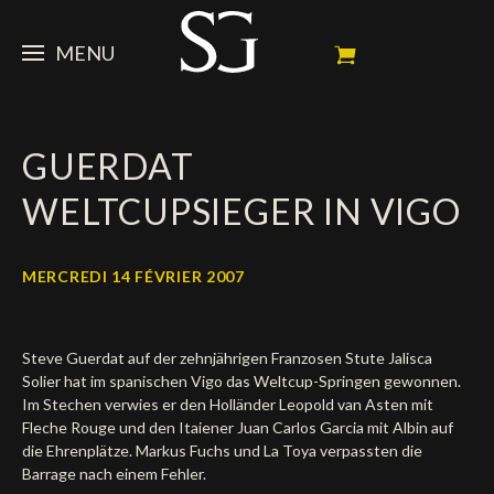
MENU
STEVE
GUERDAT
ACTUALITÉ
Portrait
WELTCUPSIEGER IN VIGO
Palmarès
CHEVAUX
News
Ambassadeur
Dossiers
SPONSORS
Mes chevaux de concours
MERCREDI 14 FÉVRIER 2007
Calendrier
En souvenir de
FAN ZONE
Propriétaires
Steve Guerdat auf der zehnjährigen Franzosen Stute Jalisca
Galeries photos
Etalon reproducteur
Sponsors officiels
SHOP
Autographes
Prochains concours
Solier hat im spanischen Vigo das Weltcup-Springen gewonnen.
Im Stechen verwies er den Holländer Leopold van Asten mit
Résultats
Vidéos
Partenaires officiels
Social Newsroom
Français
Fleche Rouge und den Itaiener Juan Carlos Garcia mit Albin auf
die Ehrenplätze. Markus Fuchs und La Toya verpassten die
Contacts médias
Barrage nach einem Fehler.
English