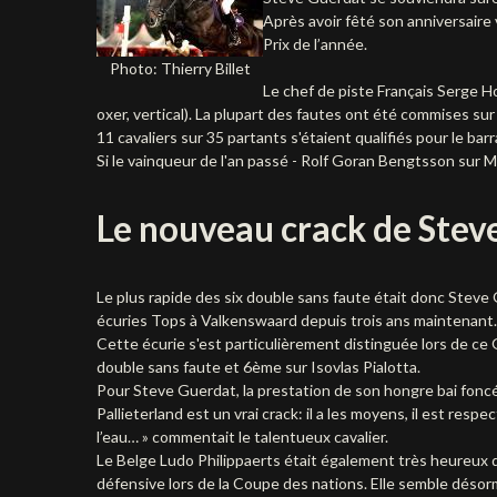
Après avoir fêté son anniversaire v
Prix de l’année.
Photo: Thierry Billet
Le chef de piste Français Serge Ho
oxer, vertical). La plupart des fautes ont été commises su
11 cavaliers sur 35 partants s'étaient qualifiés pour le barrag
Si le vainqueur de l'an passé - Rolf Goran Bengtsson sur Mc K
Le nouveau crack de Stev
Le plus rapide des six double sans faute était donc Steve 
écuries Tops à Valkenswaard depuis trois ans maintenant.
Cette écurie s'est particulièrement distinguée lors de ce
double sans faute et 6ème sur Isovlas Pialotta.
Pour Steve Guerdat, la prestation de son hongre bai foncé 
Pallieterland est un vrai crack: il a les moyens, il est resp
l’eau… » commentait le talentueux cavalier.
Le Belge Ludo Philippaerts était également très heureux de
défensive lors de la Coupe des nations. Elle semble désormai