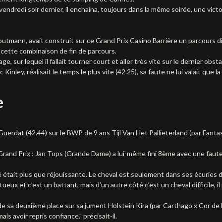
endredi soir dernier, il enchaîna, toujours dans la même soirée, une victo
utmann, avait construit sur ce Grand Prix Casino Barrière un parcours dif
r cette combinaison de fin de parcours.
e, sur lequel il fallait tourner court et aller très vite sur le dernier obstac
inley, réalisait le temps le plus vite (42.25), sa faute ne lui valait que l
e
Guerdat (42.44) sur le BWP de 9 ans Tijl Van Het Pallieterland (par Fanta
 Grand Prix : Jan Tops (Grande Dame) a lui-même fini 8ème avec une fau
était plus que réjouissante. Le cheval est seulement dans ses écuries de
ectueux et c’est un battant, mais d’un autre côté c’est un cheval difficile
 sa deuxième place sur sa jument Holstein Kira (par Carthago x Cor de la
s avoir repris confiance." précisait-il.