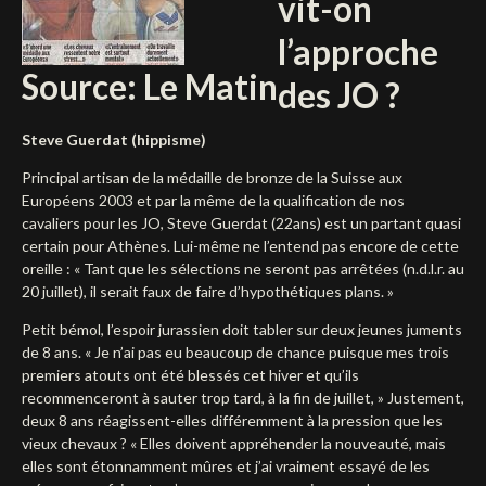
vit-on
Deutsch
l’approche
Source: Le Matin
des JO ?
Steve Guerdat (hippisme)
Principal artisan de la médaille de bronze de la Suisse aux
Européens 2003 et par la même de la qualification de nos
cavaliers pour les JO, Steve Guerdat (22ans) est un partant quasi
certain pour Athènes. Lui-même ne l’entend pas encore de cette
oreille : « Tant que les sélections ne seront pas arrêtées (n.d.l.r. au
20 juillet), il serait faux de faire d’hypothétiques plans. »
Petit bémol, l’espoir jurassien doit tabler sur deux jeunes juments
de 8 ans. « Je n’ai pas eu beaucoup de chance puisque mes trois
premiers atouts ont été blessés cet hiver et qu’ils
recommenceront à sauter trop tard, à la fin de juillet, » Justement,
deux 8 ans réagissent-elles différemment à la pression que les
vieux chevaux ? « Elles doivent appréhender la nouveauté, mais
elles sont étonnamment mûres et j’ai vraiment essayé de les