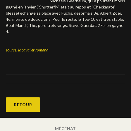
Michaels-Beerbaum, qui a pourtant moins
gagné en janvier ("Shutterfly" était au repos et "Checkmate"
Deutsch
blessé) échange sa place avec Fuchs, désormais 3e. Albert Zoer,
4e, monte de deux crans. Pour le reste, le Top-10 est très stable.
Beat Mändli, 16e, perd trois rangs, Steve Guerdat, 27e, en gagne
4.
source: le cavalier romand
RETOUR
MÉCÉNAT