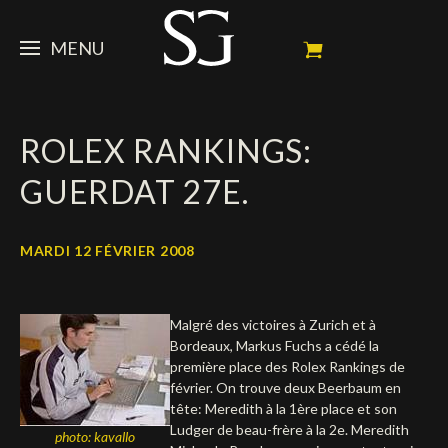
MENU
STEVE
ROLEX RANKINGS:
ACTUALITÉ
Portrait
GUERDAT 27E.
Palmarès
CHEVAUX
News
Ambassadeur
Dossiers
SPONSORS
Mes chevaux de concours
MARDI 12 FÉVRIER 2008
Calendrier
En souvenir de
FAN ZONE
Propriétaires
Malgré des victoires à Zurich et à
Galeries photos
Etalon reproducteur
Sponsors officiels
SHOP
Autographes
Prochains concours
Bordeaux, Markus Fuchs a cédé la
première place des Rolex Rankings de
Résultats
Vidéos
Partenaires officiels
Social Newsroom
Français
février. On trouve deux Beerbaum en
tête: Meredith à la 1ère place et son
Contacts médias
Ludger de beau-frère à la 2e. Meredith
English
photo: kavallo