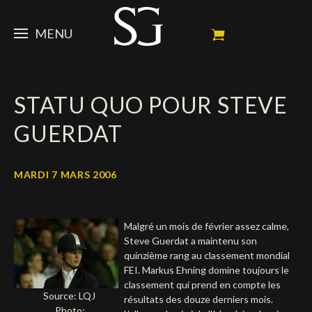
MENU
STEVE
STATU QUO POUR STEVE
ACTUALITÉ
Portrait
GUERDAT
Palmarès
CHEVAUX
News
Ambassadeur
Dossiers
SPONSORS
Mes chevaux de concours
MARDI 7 MARS 2006
Calendrier
En souvenir de
FAN ZONE
Propriétaires
Malgré un mois de février assez calme,
Galeries photos
Etalon reproducteur
Sponsors officiels
SHOP
Autographes
Prochains concours
Steve Guerdat a maintenu son
quinzième rang au classement mondial
Résultats
Vidéos
Partenaires officiels
Social Newsroom
Français
FEI. Markus Ehning domine toujours le
classement qui prend en compte les
Source: LQJ
Contacts médias
résultats des douze derniers mois.
English
Photo: