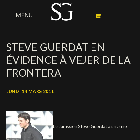
MENU
STEVE
STEVE GUERDAT EN
ACTUALITÉ
Portrait
ÉVIDENCE À VEJER DE LA
Palmarès
CHEVAUX
News
FRONTERA
Ambassadeur
Dossiers
SPONSORS
Mes chevaux de concours
Calendrier
En souvenir de
LUNDI 14 MARS 2011
FAN ZONE
Propriétaires
Galeries photos
Etalon reproducteur
Sponsors officiels
SHOP
Autographes
Prochains concours
Résultats
Vidéos
Partenaires officiels
Social Newsroom
Français
Le Jurassien Steve Guerdat a pris une
Contacts médias
English