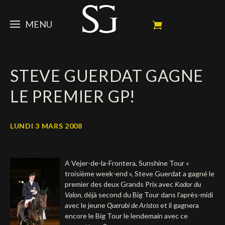
MENU
STEVE
STEVE GUERDAT GAGNE
ACTUALITÉ
Portrait
LE PREMIER GP!
Palmarès
CHEVAUX
News
Ambassadeur
Dossiers
SPONSORS
Mes chevaux de concours
LUNDI 3 MARS 2008
Calendrier
En souvenir de
FAN ZONE
Propriétaires
A Vejer-de-la-Frontera, Sunshine Tour «
Galeries photos
Etalon reproducteur
Sponsors officiels
SHOP
Autographes
Prochains concours
troisième week-end », Steve Guerdat a gagné le
premier des deux Grands Prix avec
Kador du
Résultats
Vidéos
Partenaires officiels
Social Newsroom
Français
Valon
, déjà second du Big Tour dans l’après-midi
avec le jeune
Querubi de Aristos
et il gagnera
Contacts médias
encore le Big Tour le lendemain avec ce
English