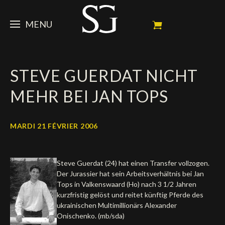
MENU
STEVE
STEVE GUERDAT NICHT
ACTUALITÉ
Portrait
MEHR BEI JAN TOPS
Palmarès
CHEVAUX
News
Ambassadeur
Dossiers
SPONSORS
Mes chevaux de concours
MARDI 21 FÉVRIER 2006
Calendrier
En souvenir de
FAN ZONE
Propriétaires
Steve Guerdat (24) hat einen Transfer vollzogen.
Galeries photos
Etalon reproducteur
Sponsors officiels
SHOP
Autographes
Prochains concours
Der Jurassier hat sein Arbeitsverhältnis bei Jan
Tops in Valkenswaard (Ho) nach 3 1/2 Jahren
Résultats
Vidéos
Partenaires officiels
Social Newsroom
Français
kurzfristig gelöst und reitet künftig Pferde des
ukrainischen Multimillionärs Alexander
Contacts médias
Onischenko. (mb/sda)
English