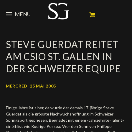
MENU
STEVE
STEVE GUERDAT REITET
ACTUALITÉ
Portrait
AM CSIO ST. GALLEN IN
Palmarès
CHEVAUX
News
DER SCHWEIZER EQUIPE
Ambassadeur
Dossiers
SPONSORS
Mes chevaux de concours
Calendrier
En souvenir de
MERCREDI 25 MAI 2005
FAN ZONE
Propriétaires
Galeries photos
Etalon reproducteur
Sponsors officiels
SHOP
Autographes
Prochains concours
Einige Jahre ist’s her, da wurde der damals 17-jährige Steve
Résultats
Vidéos
Partenaires officiels
Social Newsroom
Français
Guerdat als die grösste Nachwuchshoffnung im Schweizer
Springsport gepriesen. Begnadet mit einem «Jahrzehnte-Talent»,
Contacts médias
ein Stilist wie Rodrigo Pessoa: Wer den Sohn von Philippe
English