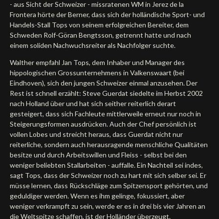
- aus Sicht der Schweizer - missratenen WM in Jerez de la
Frontera hörte der Berner, dass sich der holländische Sport- und
Handels-Stall Tops von seinem erfolgreichen Bereiter, dem
Schweden Rolf-Göran Bengtsson, getrennt hatte und nach
einem soliden Nachwuchsreiter als Nachfolger suchte.
Walther empfahl Jan Tops, dem Inhaber und Manager des
hippologischen Grossunternehmens in Valkenswaart (bei
Eindhoven), sich den jungen Schweizer einmal anzusehen. Der
Rest ist schnell erzählt: Steve Guerdat siedelte im Herbst 2002
nach Holland über und hat sich seither reiterlich derart
gesteigert, dass sich Fachleute mittlerweile erneut nur noch in
Steigerungsformen ausdrücken. Auch der Chef persönlich ist
vollen Lobes und streicht heraus, dass Guerdat nicht nur
reiterliche, sondern auch herausragende menschliche Qualitäten
besitze und durch Arbeitswillen und Fleiss - selbst bei den
weniger beliebten Stallarbeiten - auffalle. Ein Nachteil sei indes,
sagt Tops, dass der Schweizer noch zu hart mit sich selber sei. Er
müsse lernen, dass Rückschläge zum Spitzensport gehörten, und
geduldiger werden. Wenn es ihm gelinge, fokussiert, aber
weniger verkrampft zu sein, werde er es in drei bis vier Jahren an
die Weltspitze schaffen, ist der Holländer überzeugt.