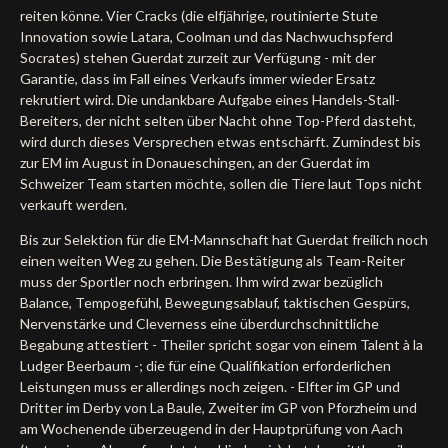
reiten könne. Vier Cracks (die elfjährige, routinierte Stute
Innovation sowie Latara, Coolman und das Nachwuchspferd
Socrates) stehen Guerdat zurzeit zur Verfügung - mit der
Garantie, dass im Fall eines Verkaufs immer wieder Ersatz
rekrutiert wird. Die undankbare Aufgabe eines Handels-Stall-
Bereiters, der nicht selten über Nacht ohne Top-Pferd dasteht,
wird durch dieses Versprechen etwas entschärft. Zumindest bis
zur EM im August in Donaueschingen, an der Guerdat im
Schweizer Team starten möchte, sollen die Tiere laut Tops nicht
verkauft werden.
Bis zur Selektion für die EM-Mannschaft hat Guerdat freilich noch
einen weiten Weg zu gehen. Die Bestätigung als Team-Reiter
muss der Sportler noch erbringen. Ihm wird zwar bezüglich
Balance, Tempogefühl, Bewegungsablauf, taktischen Gespürs,
Nervenstärke und Cleverness eine überdurchschnittliche
Begabung attestiert - Theiler spricht sogar von einem Talent à la
Ludger Beerbaum -; die für eine Qualifikation erforderlichen
Leistungen muss er allerdings noch zeigen. - Elfter im GP und
Dritter im Derby von La Baule, Zweiter im GP von Pforzheim und
am Wochenende überzeugend in der Hauptprüfung von Aach