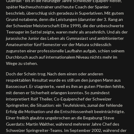
Guerdat - bis in die neunziger Jahre Schweizer Equipen-Reiter,
später Nachwuchstrainer und heute Coach der Spanier -
Deutsch
beschrieb, überschlug sich geradezu in Superlativen. Mit gutem
Grund notabene, denn die Leistungen (darunter der 3. Rang an
der Schweizer Meisterschaft Elite 1999), die der unbeschwerte
Teenager im Sattel zeigte, waren mehr als ansehnlich. Und als der
jurassische Junior das Leben als Gymnasiast und ambitionierter
Amateurreiter fünf Semester vor der Matura schliesslich
zugunsten einer professionelle Laufbahn aufgab, schien seinem
Durchbruch auch auf internationalem Niveau nichts mehr im
Wege zu stehen.
Doch der Schein trog. Nach dem einen oder anderen
respektablen Resultat wurde es still um den jungen Mann aus
Bassecourt. Er stagnierte, «weil es ihm an guten Pferden fehlte,
mit denen er Sicherheit erlangen konnte». So zumindest
interpretiert Rolf Theiler, Co-Equipenchef der Schweizer
Springreiter, die Situation: ein Teufelskreis, zumal der fehlende
Erfolg die Motivation und die Entschlossenheit beeinträchtigte.
Einer freilich glaubte ungebrochen an die Begabung Steve
Guerdats: Martin Walther, während mehrerer Jahre Chef des
Schweizer Springreiter-Teams. Im September 2002, während der