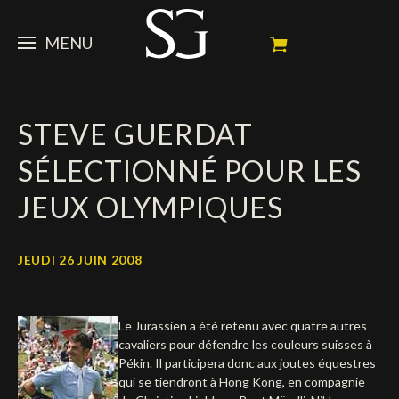
MENU
STEVE
STEVE GUERDAT
ACTUALITÉ
Portrait
SÉLECTIONNÉ POUR LES
Palmarès
CHEVAUX
News
JEUX OLYMPIQUES
Ambassadeur
Dossiers
SPONSORS
Mes chevaux de concours
Calendrier
En souvenir de
JEUDI 26 JUIN 2008
FAN ZONE
Propriétaires
Galeries photos
Etalon reproducteur
Sponsors officiels
SHOP
Autographes
Prochains concours
Le Jurassien a été retenu avec quatre autres
Résultats
Vidéos
Partenaires officiels
Social Newsroom
Français
cavaliers pour défendre les couleurs suisses à
Pékin. Il participera donc aux joutes équestres
Contacts médias
qui se tiendront à Hong Kong, en compagnie
English