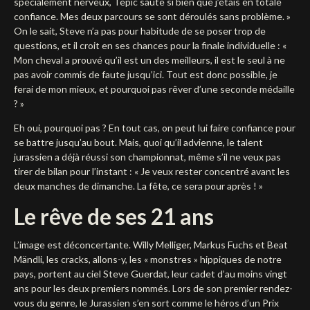
spécialement nerveux, Tepic saute si bien que j’étais en totale
confiance. Mes deux parcours se sont déroulés sans problème. »
On le sait, Steve n’a pas pour habitude de se poser trop de
questions, et il croit en ses chances pour la finale individuelle : «
Mon cheval a prouvé qu’il est un des meilleurs, il est le seul à ne
pas avoir commis de faute jusqu’ici. Tout est donc possible, je
ferai de mon mieux, et pourquoi pas rêver d’une seconde médaille
? »
Eh oui, pourquoi pas ? En tout cas, on peut lui faire confiance pour
se battre jusqu’au bout. Mais, quoi qu’il advienne, le talent
jurassien a déjà réussi son championnat, même s’il ne veux pas
tirer de bilan pour l’instant : « Je veux rester concentré avant les
deux manches de dimanche. La fête, ce sera pour après ! »
Le rêve de ses 21 ans
L’image est déconcertante. Willy Melliger, Markus Fuchs et Beat
Mändli, les cracks, allons-y, les « monstres » hippiques de notre
pays, portent au ciel Steve Guerdat, leur cadet d’au moins vingt
ans pour les deux premiers nommés. Lors de son premier rendez-
vous du genre, le Jurassien s’en sort comme le héros d’un Prix