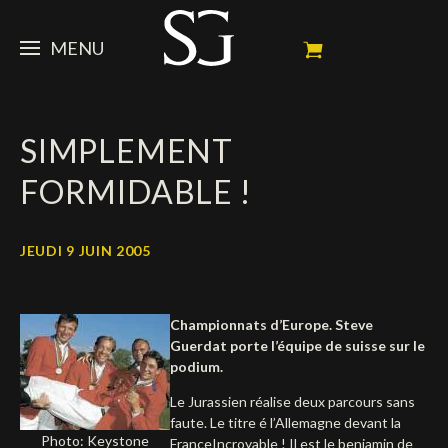
MENU
STEVE
SIMPLEMENT
ACTUALITÉ
Portrait
FORMIDABLE !
Palmarès
CHEVAUX
News
Ambassadeur
Dossiers
SPONSORS
Mes chevaux de concours
JEUDI 9 JUIN 2005
Calendrier
En souvenir de
FAN ZONE
Propriétaires
Championnats d’Europe. Steve
Galeries photos
Etalon reproducteur
Sponsors officiels
SHOP
Autographes
Prochains concours
Guerdat porte l’équipe de suisse sur le
podium.
Résultats
Vidéos
Partenaires officiels
Social Newsroom
Français
Le Jurassien réalise deux parcours sans
faute. Le titre é l’Allemagne devant la
Contacts médias
English
Photo: Keystone
FranceIncroyable ! Il est le benjamin de