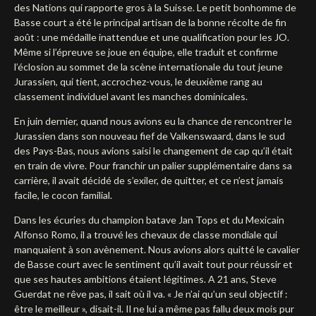
des Nations qui rapporte gros à la Suisse. Le petit bonhomme de
Basse court a été le principal artisan de la bonne récolte de fin
août : une médaille inattendue et une qualification pour les JO.
Même si l’épreuve se joue en équipe, elle traduit et confirme
l’éclosion au sommet de la scène internationale du tout jeune
Jurassien, qui tient, accrochez-vous, le deuxième rang au
classement individuel avant les manches dominicales.
En juin dernier, quand nous avions eu la chance de rencontrer le
Jurassien dans son nouveau fief de Valkenswaard, dans le sud
des Pays-Bas, nous avions saisi le changement de cap qu’il était
en train de vivre. Pour franchir un palier supplémentaire dans sa
carrière, il avait décidé de s’exiler, de quitter, et ce n’est jamais
facile, le cocon familial.
Dans les écuries du champion batave Jan Tops et du Mexicain
Alfonso Romo, il a trouvé les chevaux de classe mondiale qui
manquaient à son avènement. Nous avions alors quitté le cavalier
de Basse court avec le sentiment qu’il avait tout pour réussir et
que ses hautes ambitions étaient légitimes. A 21 ans, Steve
Guerdat ne rêve pas, il sait où il va. « Je n’ai qu’un seul objectif :
être le meilleur », disait-il. Il ne lui a même pas fallu deux mois pur