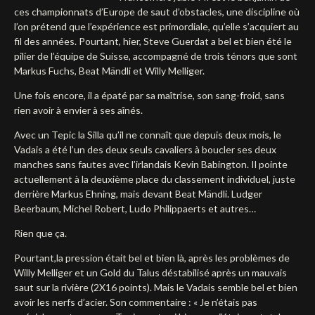
ces championnats d’Europe de saut d’obstacles, une discipline où
Deutsch
l’on prétend que l’expérience est primordiale, qu’elle s’acquiert au
fil des années. Pourtant, hier, Steve Guerdat a bel et bien été le
pilier de l’équipe de Suisse, accompagné de trois ténors que sont
Markus Fuchs, Beat Mändli et Willy Melliger.
Une fois encore, il a épaté par sa maîtrise, son sang-froid, sans
rien avoir à envier à ses aînés.
Avec un Tepic la Silla qu’il ne connaît que depuis deux mois, le
Vadais a été l’un des deux seuls cavaliers à boucler ses deux
manches sans fautes avec l’irlandais Kevin Babington. Il pointe
actuellement à la deuxième place du classement individuel, juste
derrière Markus Ehning, mais devant Beat Mändli. Ludger
Beerbaum, Michel Robert, Ludo Philippaerts et autres…
Rien que ça.
Pourtant,la pression était bel et bien là, après les problèmes de
Willy Melliger et un Gold du Talus déstabilisé après un mauvais
saut sur la rivière (2X16 points). Mais le Vadais semble bel et bien
avoir les nerfs d’acier. Son commentaire : « Je n’étais pas