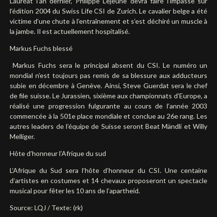
Lauréat l’an dernier, Philippe Lejeune devra faire l’impasse sur
l’édition 2004 du Swiss Life CSI de Zurich. Le cavalier belge a été
victime d’une chute à l’entraînement et s’est déchiré un muscle à
la jambe. Il est actuellement hospitalisé.
Markus Fuchs blessé
Markus Fuchs sera le principal absent du CSI. Le numéro un
mondial n’est toujours pas remis de sa blessure aux adducteurs
subie en décembre à Genève. Ainsi, Steve Guerdat sera le chef
de file suisse. Le Jurassien, sixième aux championnats d’Europe, a
réalisé une progression fulgurante au cours de l’année 2003
commencée à la 501e place mondiale et conclue au 26e rang. Les
autres leaders de l’équipe de Suisse seront Beat Mändli et Willy
Melliger.
Hôte d’honneur l’Afrique du sud
L’Afrique du Sud sera l’hôte d’honneur du CSI. Une centaine
d’artistes en costumes et 14 chevaux proposeront un spectacle
musical pour fêter les 10 ans de l’apartheid.
Source: LQJ / Texte: (rk)