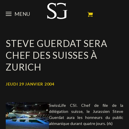
MENU
STEVE
STEVE GUERDAT SERA
ACTUALITÉ
Portrait
CHEF DES SUISSES À
Palmarès
CHEVAUX
News
ZURICH
Ambassadeur
Dossiers
SPONSORS
Mes chevaux de concours
Calendrier
En souvenir de
JEUDI 29 JANVIER 2004
FAN ZONE
Propriétaires
Galeries photos
Etalon reproducteur
Sponsors officiels
SHOP
Autographes
Prochains concours
SwissLife CSI. Chef de file de la
Résultats
Vidéos
Partenaires officiels
Social Newsroom
Français
délégation suisse, le Jurassien Steve
Guerdat aura les honneurs du public
Contacts médias
alémanique durant quatre jours. (rk)
English