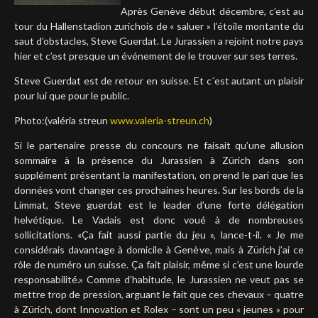
Après Genève début décembre, c’est au
Deutsch
tour du Hallenstadion zurichois de « saluer » l’étoile montante du
saut d’obstacles, Steve Guerdat. Le Jurassien a rejoint notre pays
hier et c’est presque un événement de le trouver sur ses terres.
Steve Guerdat est de retour en suisse. Et c´est autant un plaisir
pour lui que pour le public.
Photo:(valéria streun
www.valeria-streun.ch
)
Si le partenaire presse du concours ne faisait qu’une allusion
sommaire à la présence du Jurassien à Zürich dans son
supplément présentant la manifestation, on prend le pari que les
données vont changer ces prochaines heures. Sur les bords de la
Limmat, Steve guerdat est le leader d’une forte délégation
helvétique. Le Vadais est donc voué à de nombreuses
sollicitations. «Ça fait aussi partie du jeu », lance-t-il. « Je me
considérais davantage à domicile à Genève, mais à Zürich j’ai ce
rôle de numéro un suisse. Ça fait plaisir, même si c’est une lourde
responsabilité.» Comme d’habitude, le Jurassien ne veut pas se
mettre trop de pression, arguant le fait que ces chevaux – quatre
à Zürich, dont Innovation et Rolex – sont un peu « jeunes » pour