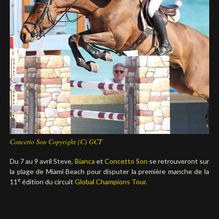
Deutsch
Concetto Son Copyright (C) GCT
Du 7 au 9 avril Steve,
Bianca
et
Concetto Son
se retrouveront sur
la plage de Miami Beach pour disputer la première manche de la
e
11
édition du circuit
Global Champions Tour.