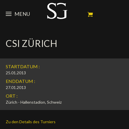
MENU
STEVE
CSI ZÜRICH
NEWS
Porträt
Erfolge
PFERDE
News
STARTDATUM :
Ambassador
Dossiers
SPONSOREN
Meine Turnierpferde
25.01.2013
ENDDATUM :
Kalender
In memorium
FAN ZONE
Mäzene
27.01.2013
ORT :
Fotogalerie
Zuchthengst
Sponsoren
SHOP
Autogramm
Nächste Turniere
Zürich - Hallenstadion, Schweiz
Resultate
Videos
Partner
Social Newsroom
Français
Zu den Details des Turniers
Presse
English