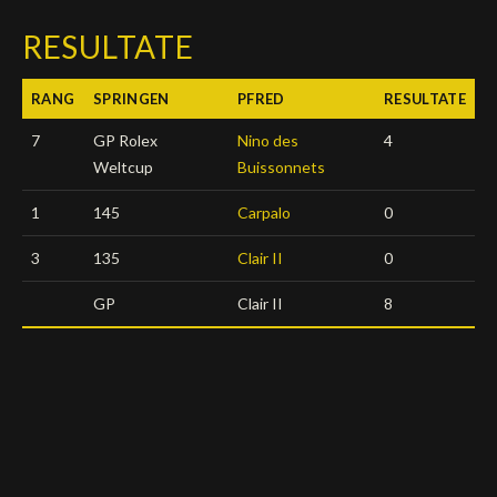
Deutsch
RESULTATE
RANG
SPRINGEN
PFRED
RESULTATE
7
GP Rolex
Nino des
4
Weltcup
Buissonnets
1
145
Carpalo
0
3
135
Clair II
0
GP
Clair II
8