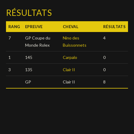
Deutsch
RÉSULTATS
RANG
EPREUVE
CHEVAL
RÉSULTATS
7
GP Coupe du
Nino des
4
Monde Rolex
Buissonnets
1
145
Carpalo
0
3
135
Clair II
0
GP
Clair II
8