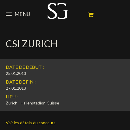
MENU
STEVE
CSI ZURICH
ACTUALITÉ
Portrait
Palmarès
CHEVAUX
News
DATE DE DÉBUT :
Ambassadeur
Dossiers
SPONSORS
Mes chevaux de concours
25.01.2013
DATE DE FIN :
Calendrier
En souvenir de
FAN ZONE
Propriétaires
27.01.2013
LIEU :
Galeries photos
Etalon reproducteur
Sponsors officiels
SHOP
Autographes
Prochains concours
Zurich - Hallenstadion, Suisse
Résultats
Vidéos
Partenaires officiels
Social Newsroom
Français
Voir les détails du concours
Contacts médias
English