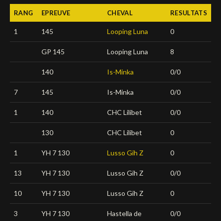
RANG
EPREUVE
CHEVAL
RESULTATS
Deutsch
1
145
Looping Luna
0
GP 145
Looping Luna
8
140
Is-Minka
0/0
7
145
Is-Minka
0/0
1
140
CHC Lilibet
0/0
130
CHC Lilibet
0
1
YH 7 130
Lusso Gih Z
0
13
YH 7 130
Lusso Gih Z
0/0
10
YH 7 130
Lusso Gih Z
0
3
YH 7 130
Hastella de
0/0