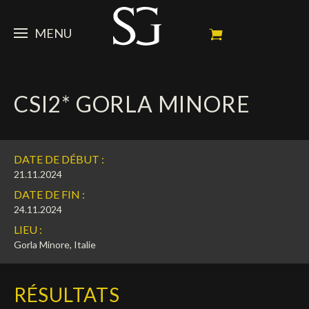
MENU
STEVE
CSI2* GORLA MINORE
ACTUALITÉ
Portrait
Palmarès
CHEVAUX
News
DATE DE DÉBUT :
Ambassadeur
Dossiers
SPONSORS
Mes chevaux de concours
21.11.2024
DATE DE FIN :
Calendrier
En souvenir de
FAN ZONE
Propriétaires
24.11.2024
LIEU :
Galeries photos
Etalon reproducteur
Sponsors officiels
SHOP
Autographes
Prochains concours
Gorla Minore, Italie
Résultats
Vidéos
Partenaires officiels
Social Newsroom
Français
RÉSULTATS
Contacts médias
English