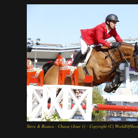
Steve & Bianca - Chasse (Jour 1) - Copyright (C) WorldOfSh