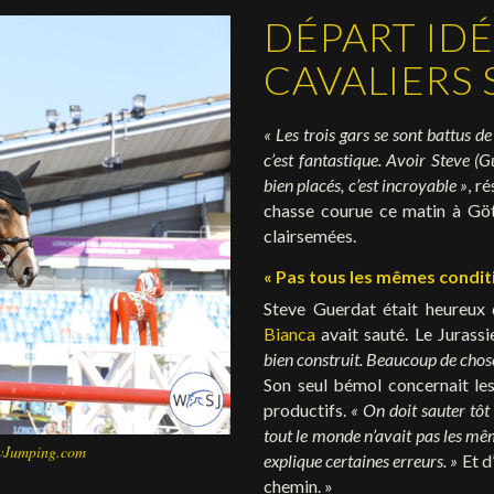
DÉPART IDÉ
CAVALIERS 
« Les trois gars se sont battus de
c’est fantastique. Avoir Steve (
bien placés, c’est incroyable »
, r
chasse courue ce matin à Göt
clairsemées.
« Pas tous les mêmes condit
Steve Guerdat était heureux 
Bianca
avait sauté. Le Jurass
bien construit. Beaucoup de chose
Son seul bémol concernait les 
productifs.
« On doit sauter tôt 
tout le monde n’avait pas les mêm
owJumping.com
explique certaines erreurs. »
Et d’
chemin. »