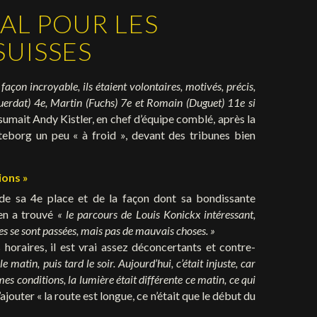
AL POUR LES
SUISSES
 façon incroyable, ils étaient volontaires, motivés, précis,
Guerdat) 4e, Martin (Fuchs) 7e et Romain (Duguet) 11e si
ésumait Andy Kistler, en chef d’équipe comblé, après la
eborg un peu « à froid », devant des tribunes bien
ions »
de sa 4e place et de la façon dont sa bondissante
ien a trouvé
« le parcours de Louis Konickx intéressant,
s se sont passées, mais pas de mauvais choses. »
horaires, il est vrai assez déconcertants et contre-
le matin, puis tard le soir. Aujourd’hui, c’était injuste, car
es conditions, la lumière était différente ce matin, ce qui
ajouter « la route est longue, ce n’était que le début du