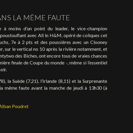
ANS LA MÊME FAUTE
 à moins d’un point du leader, le vice-champion
poustouflant avec All in H&M, opéré de coliques cet
Fuchs, 7e à 2 pts et des poussières avec un Clooney
er, sur le vertical no 10 après la rivière notamment, et
tytwo des Biches, ont encore tous de vraies chances
nière finale de Coupe du monde -, même si l’essentiel
soir.
78), la Suède (7,21), l’Irlande (8,11) et la Surprenante
 la même faute avant la manche de jeudi à 13h30 (à
 Alban Poudret